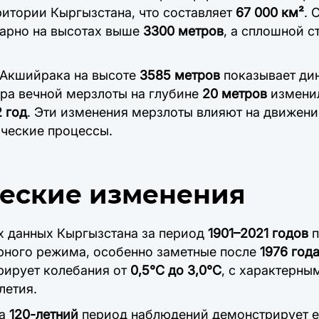
итории Кыргызстана, что составляет
67 000 км²
. 
тарно на высотах выше
3300 метров
, а сплошной 
 Акшийрака на высоте
3585 метров
показывает ди
ра вечной мерзлоты на глубине
20 метров
измени
2 год
. Эти изменения мерзлоты влияют на движени
ические процессы.
еские изменения
х данных Кыргызстана за период
1901–2021 годов
п
рного режима, особенно заметные после
1976 год
рирует колебания от
0,5°C до 3,0°C
, с характерны
летия.
за
120-летний
период наблюдений демонстрирует е