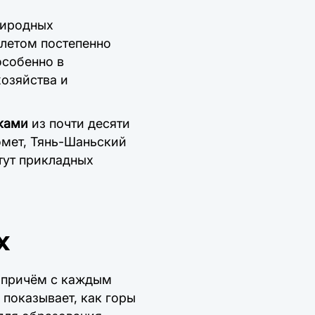
риродных
 летом постепенно
особенно в
хозяйства и
ками
из почти десяти
омет, Тянь-Шаньский
тут прикладных
х
, причём с каждым
о показывает, как горы