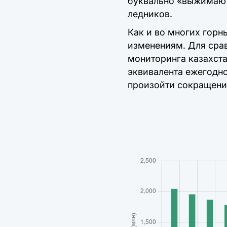
буквально «выжимают»
ледников.
Как и во многих горн
изменениям. Для сра
мониторинга казахста
эквивалента ежегодн
произойти сокращен