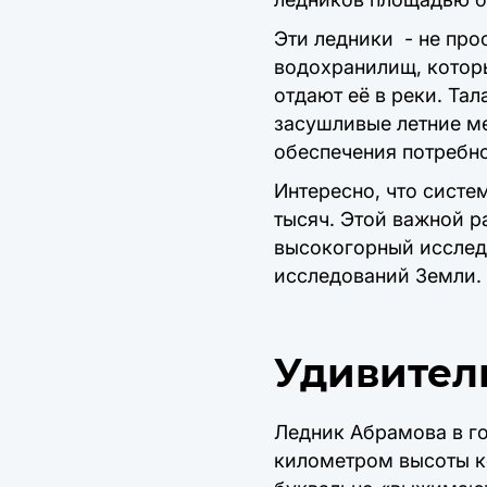
Эти ледники
- не пр
водохранилищ, которы
отдают её в реки. Та
засушливые летние ме
обеспечения потребно
Интересно, что систе
тысяч. Этой важной 
высокогорный исслед
исследований Земли.
Удивител
Ледник Абрамова в г
километром высоты к