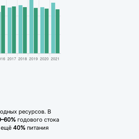
водных ресурсов. В
0–60%
годового стока
т ещё
40%
питания