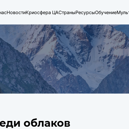
нас
Новости
Криосфера ЦА
Страны
Ресурсы
Обучение
Муль
реди облаков