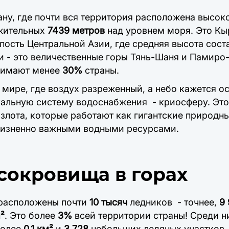
ану, где почти вся территория расположена высоко
жительных
7439 метров
над уровнем моря. Это Кы
пость Центральной Азии, где средняя высота сост
 - это величественные горы Тянь-Шаня и Памиро
нимают менее
30%
страны.
мире, где воздух разреженный, а небо кажется о
кальную систему водоснабжения
- криосферу. Эт
злота, которые работают как гигантские природн
жизненно важными водными ресурсами.
сокровища в горах
 расположены почти
10 тысяч
ледников
- точнее,
9
²
. Это более
3%
всей территории страны! Среди 
более
0,1 км²
и
3 728
небольших ледяных участков.