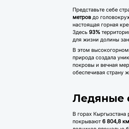
Представьте себе стр
метров
до головокру
настоящая горная кре
Здесь
93%
территории
для жизни долины за
В этом высокогорном 
природа создала уни
покровы и вечная мер
обеспечивая страну 
Ледяные 
В горах Кыргызстана
покрывают
6 804,8 км
ледников площадью 