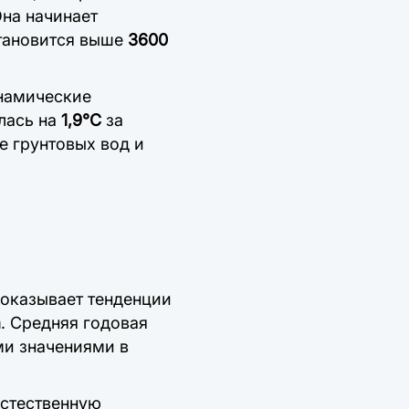
Она начинает
становится выше
3600
намические
лась на
1,9°C
за
е грунтовых вод и
оказывает тенденции
а
. Средняя годовая
ми значениями в
стественную