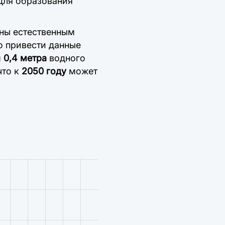
для образования
ены естественным
 привести данные
м
0,4 метра
водного
что к
2050 году
может