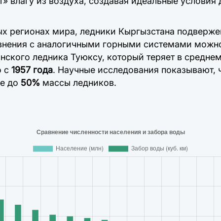
 влагу из воздуха, создавая идеальные условия 
ых регионах мира, ледники Кыргызстана подверж
внения с аналогичными горными системами можно
нского ледника Туюксу, который теряет в средне
о с
1957 года
. Научные исследования показывают, 
ие до
50%
массы ледников.