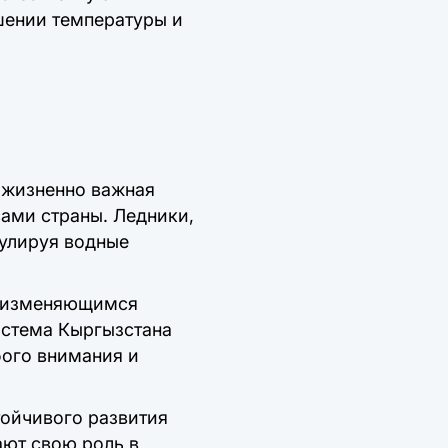
шении температуры и
 жизненно важная
ами страны. Ледники,
гулируя водные
к изменяющимся
истема Кыргызстана
бого внимания и
тойчивого развития
ают свою роль в