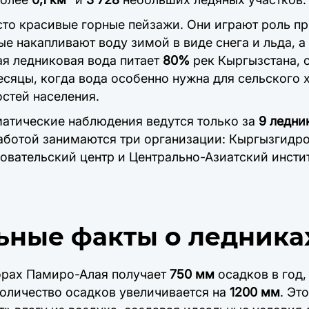
осто красивые горные пейзажи. Они играют роль п
е накапливают воду зимой в виде снега и льда, а
лая ледниковая вода питает
80%
рек Кыргызстана, 
сяцы, когда вода особенно нужна для сельского 
стей населения.
матические наблюдения ведутся только за
9 ледни
работой занимаются три организации: Кыргызгидр
овательский центр и Центрально-Азиатский инсти
ьные факты о ледника
орах Памиро-Алая получает
750 мм
осадков в год
оличество осадков увеличивается на
1200 мм
. Эт