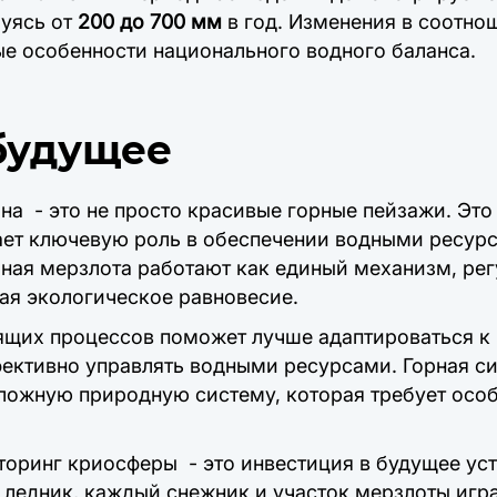
руясь от
200 до 700 мм
в год. Изменения в соотно
е особенности национального водного баланса.
 будущее
а - это не просто красивые горные пейзажи. Это
ает ключевую роль в обеспечении водными ресурс
ная мерзлота работают как единый механизм, ре
ая экологическое равновесие.
щих процессов поможет лучше адаптироваться 
фективно управлять водными ресурсами. Горная с
ложную природную систему, которая требует осо
оринг криосферы - это инвестиция в будущее ус
ледник, каждый снежник и участок мерзлоты игр