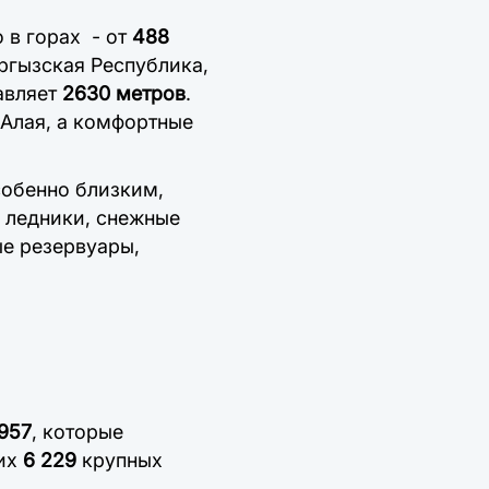
 в горах - от
488
ргызская Республика,
авляет
2630 метров
.
-Алая, а комфортные
собенно близким,
о ледники, снежные
ые резервуары,
 957
, которые
них
6 229
крупных