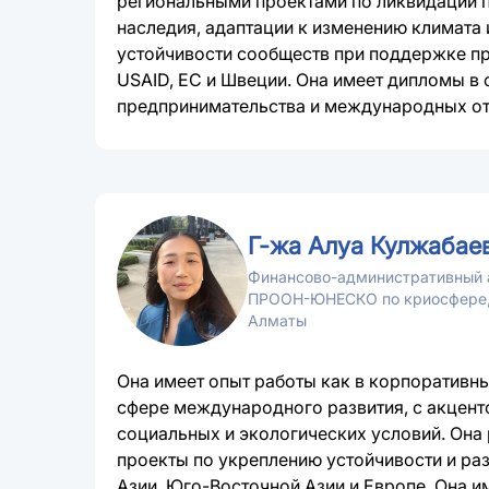
региональными проектами по ликвидации 
наследия, адаптации к изменению климата
устойчивости сообществ при поддержке пр
USAID, ЕС и Швеции. Она имеет дипломы в 
предпринимательства и международных о
Г-жа Алуа Кулжабае
Финансово-административный 
ПРООН-ЮНЕСКО по криосфере,
Алматы
Она имеет опыт работы как в корпоративных
сфере международного развития, с акцент
социальных и экологических условий. Она
проекты по укреплению устойчивости и ра
Азии, Юго-Восточной Азии и Европе. Она и