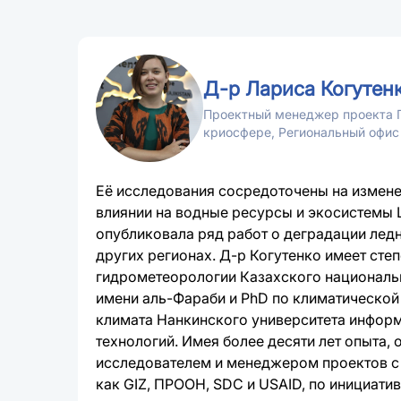
Д-р Лариса Когутен
Проектный менеджер проект
криосфере, Региональный офи
Её исследования сосредоточены на измене
влиянии на водные ресурсы и экосистемы 
опубликовала ряд работ о деградации лед
других регионах. Д-р Когутенко имеет сте
гидрометеорологии Казахского националь
имени аль-Фараби и PhD по климатической
климата Нанкинского университета инфор
технологий. Имея более десяти лет опыта, 
исследователем и менеджером проектов с
как GIZ, ПРООН, SDC и USAID, по инициатив