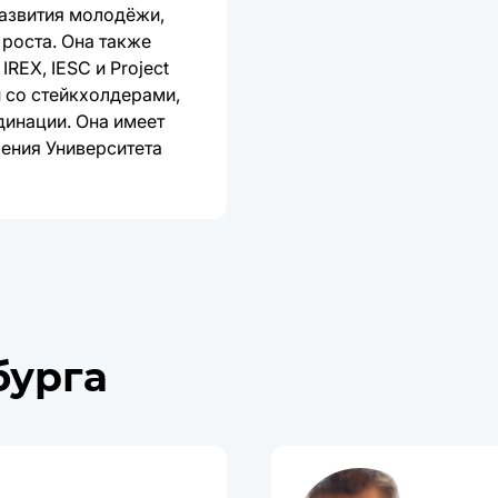
развития молодёжи,
роста. Она также
REX, IESC и Project
 со стейкхолдерами,
динации. Она имеет
ления Университета
бурга