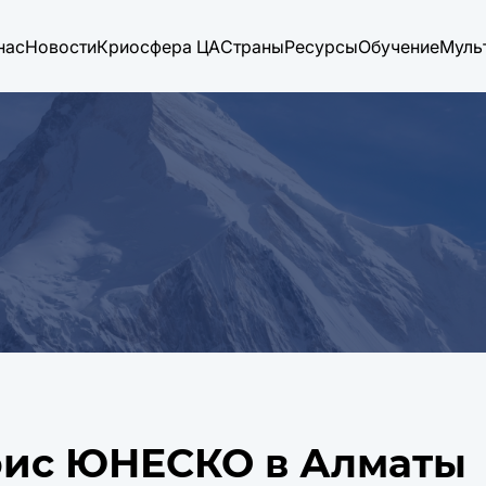
нас
Новости
Криосфера ЦА
Страны
Ресурсы
Обучение
Муль
ис ЮНЕСКО в Алматы