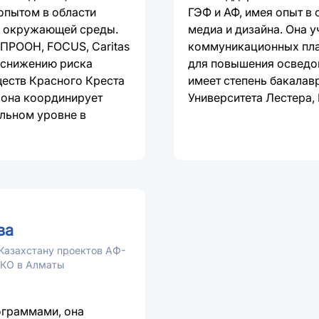
опытом в области
ГЭФ и АФ, имея опыт в 
ы окружающей среды.
медиа и дизайна. Она у
 ПРООН, FOCUS, Caritas
коммуникационных пла
о снижению риска
для повышения осведо
еств Красного Креста
имеет степень бакалав
 она координирует
Университета Лестера,
льном уровне в
ва
Казахстану проектов АФ-
КО в Алматы
ограммами, она