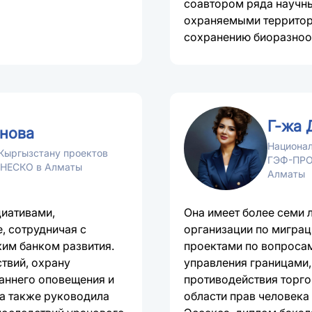
соавтором ряда научн
охраняемыми территор
сохранению биоразноо
Г-жа 
нова
Национал
Кыргызстану проектов
ГЭФ-ПРО
ЮНЕСКО в Алматы
Алматы
циативами,
Она имеет более семи 
, сотрудничая с
организации по миграц
м банком развития.
проектами по вопросам
твий, охрану
управления границами,
аннего оповещения и
противодействия торго
а также руководила
области прав человека