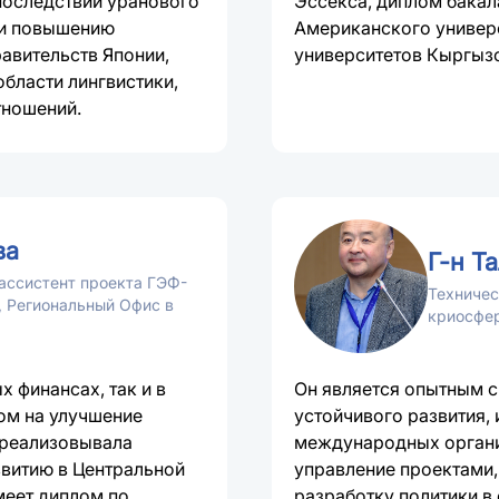
последствий уранового
Эссекса, диплом бака
 и повышению
Американского универс
авительств Японии,
университетов Кыргызс
области лингвистики,
тношений.
ва
Г-н Т
ассистент проекта ГЭФ-
Техниче
 Региональный Офис в
криосфе
 финансах, так и в
Он является опытным с
ом на улучшение
устойчивого развития,
 реализовывала
международных органи
звитию в Центральной
управление проектами,
меет диплом по
разработку политики в