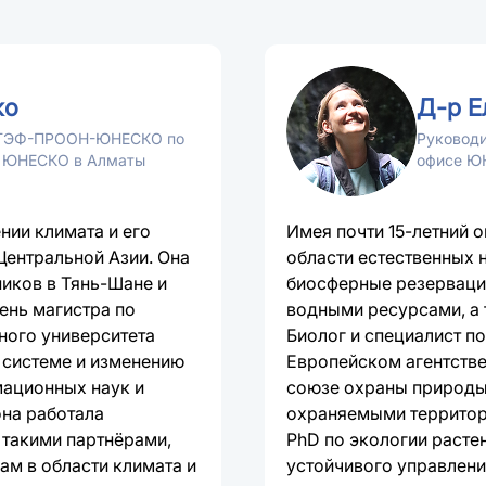
ко
Д-р Е
а ГЭФ-ПРООН-ЮНЕСКО по
Руководи
с ЮНЕСКО в Алматы
офисе Ю
нии климата и его
Имея почти 15-летний 
Центральной Азии. Она
области естественных 
ников в Тянь-Шане и
биосферные резервации
пень магистра по
водными ресурсами, а 
ного университета
Биолог и специалист по
 системе и изменению
Европейском агентств
мационных наук и
союзе охраны природы
она работала
охраняемыми территори
 такими партнёрами,
PhD по экологии расте
ам в области климата и
устойчивого управлени