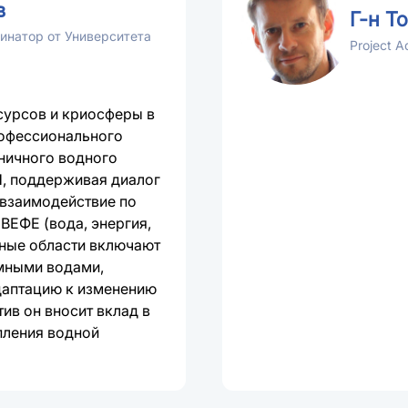
в
Г-н Т
инатор от Университета
Project A
сурсов и криосферы в
рофессионального
аничного водного
, поддерживая диалог
 взаимодействие по
ВЕФЕ (вода, энергия,
тные области включают
мными водами,
даптацию к изменению
ив он вносит вклад в
пления водной