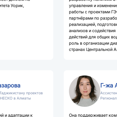
тета Уорик,
управления и изменени
работы с проектами ГЭ
партнёрами по разрабо
реализацией, подготов
анализов и содействия
действий для общих во
роль в организации ди
странах Центральной Аз
азарова
Г-жа 
Таджикистану проектов
Ассистен
ЮНЕСКО в Алматы
Региона
й и адаптации к
Она поддерживает ком