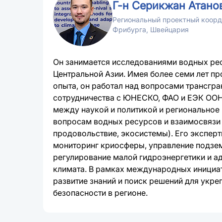
Г-н Серикжан Атано
Региональный проектный коорд
Фрибурга, Швейцария
Он занимается исследованиями водных ре
Центральной Азии. Имея более семи лет п
опыта, он работал над вопросами трансгр
сотрудничества с ЮНЕСКО, ФАО и ЕЭК ООН
между наукой и политикой и региональное
вопросам водных ресурсов и взаимосвязи 
продовольствие, экосистемы). Его экспер
мониторинг криосферы, управление подзе
регулирование малой гидроэнергетики и а
климата. В рамках международных инициат
развитие знаний и поиск решений для укре
безопасности в регионе.